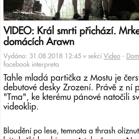
VIDEO: Král smrti přichází. Mrke
domácích Arawn
Vydáno: 31.08.2018 12:45 v sekci
Video
-
Domi
facebook interpreta
Tahle mladá partička z Mostu je čer
debutové desky Zrození. Právě z ní 
"Tma", ke kterému pánové natočili s
videoklip.
Bloudění po lese, temnota a thrash olíznu