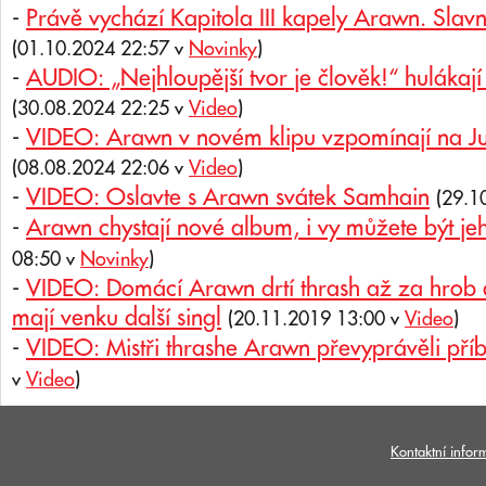
-
Právě vychází Kapitola III kapely Arawn. Slavn
(01.10.2024 22:57 v
Novinky
)
-
AUDIO: „Nejhloupější tvor je člověk!“ huláka
(30.08.2024 22:25 v
Video
)
-
VIDEO: Arawn v novém klipu vzpomínají na Ju
(08.08.2024 22:06 v
Video
)
-
VIDEO: Oslavte s Arawn svátek Samhain
(29.1
-
Arawn chystají nové album, i vy můžete být jeh
08:50 v
Novinky
)
-
VIDEO: Domácí Arawn drtí thrash až za hrob a
mají venku další singl
(20.11.2019 13:00 v
Video
)
-
VIDEO: Mistři thrashe Arawn převyprávěli příb
v
Video
)
Kontaktní infor