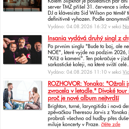
Kolem Slipknot je posledních pár dn
server TMZ přišel 31. července s info
DJ a klávesista Sid Wilson po téměř 
definitivně vyhozen. Podle anonymní
Vydáno: 04.08.2026 16:32 v sekci
No
Insania vydává druhý singl z c
Po prvním singlu "Bude to boj, ale 
NOE", které vyjde na podzim 2026, In
"Kříž a kamení". Ten pokračuje v jíz
sarkastické koleji, na které sviští celé.
Vydáno: 04.08.2026 11:10 v sekci
Vi
ROZHOVOR: Yonaka: "Ožrali jsm
zvracela v letadle." Divoké tour 
proč je nové album nejtvrdší
Brighton, turné, laryngitida i nová de
zpěvačkou Theresou Jarvis z Yonaka 
probrali všechno od hudby přes dušev
miluje koncerty v Praze.
čtěte zde