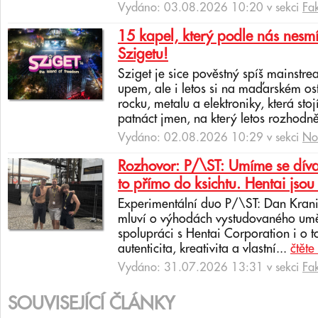
Vydáno: 03.08.2026 10:20 v sekci
Fa
15 kapel, který podle nás nesmí
Szigetu!
Sziget je sice pověstný spíš mainstr
upem, ale i letos si na maďarském os
rocku, metalu a elektroniky, která sto
patnáct jmen, na který letos rozhodně
Vydáno: 02.08.2026 10:29 v sekci
No
Rozhovor: P/\ST: Umíme se dívat
to přímo do ksichtu. Hentai jsou 
Experimentální duo P/\ST: Dan Krani
mluví o výhodách vystudovaného uměl
spolupráci s Hentai Corporation i o t
autenticita, kreativita a vlastní...
čtěte
Vydáno: 31.07.2026 13:31 v sekci
Fa
SOUVISEJÍCÍ ČLÁNKY