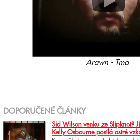
Arawn - Tma
DOPORUČENÉ ČLÁNKY
Sid Wilson venku ze Slipknot? J
Kelly Osbourne posílá ostré vzk