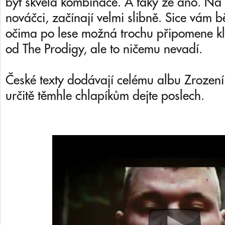
být skvělá kombinace. A taky že ano. Na 
nováčci, začínají velmi slibně. Sice vám
očima po lese možná trochu připomene kl
od The Prodigy, ale to ničemu nevadí.
České texty dodávají celému albu Zrození n
určitě těmhle chlapíkům dejte poslech.