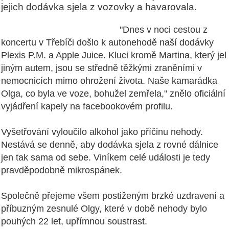
jejich dodávka sjela z vozovky a havarovala.
"
Dnes v noci cestou z
koncertu v Třebíči došlo k autonehodě naší dodávky
Plexis P.M. a Apple Juice. Kluci kromě Martina, který jel
jiným autem, jsou se středně těžkými zraněními v
nemocnicích mimo ohrožení života. Naše kamarádka
Olga, co byla ve voze, bohužel zemřela," znělo oficiální
vyjádření kapely na facebookovém profilu.
Vyšetřování vyloučilo alkohol jako příčinu nehody.
Nestává se denně, aby dodávka sjela z rovné dálnice
jen tak sama od sebe. Viníkem celé události je tedy
pravděpodobně mikrospánek.
Společně přejeme všem postiženým brzké uzdravení a
příbuzným zesnulé Olgy, které v době nehody bylo
pouhých 22 let, upřímnou soustrast.