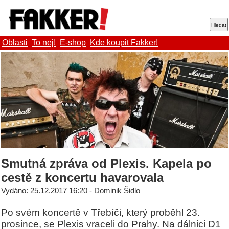
Oblasti
To nej!
E-shop
Kde koupit Fakker!
Smutná zpráva od Plexis. Kapela po
cestě z koncertu havarovala
Vydáno: 25.12.2017 16:20 - Dominik Šidlo
Po svém koncertě v Třebíči, který proběhl 23.
prosince, se Plexis vraceli do Prahy. Na dálnici D1