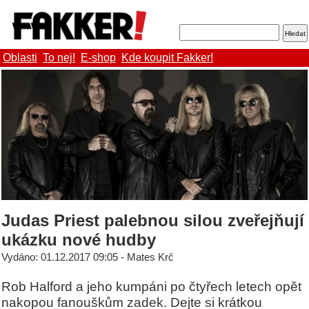
Oblasti
To nej!
E-shop
Kde koupit Fakker!
Judas Priest palebnou silou zveřejňují
ukázku nové hudby
Vydáno: 01.12.2017 09:05 - Mates Krč
Rob Halford a jeho kumpáni po čtyřech letech opět
nakopou fanouškům zadek. Dejte si krátkou