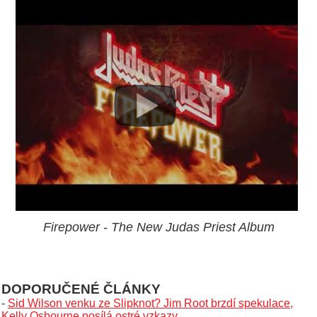
Firepower - The New Judas Priest Album
DOPORUČENÉ ČLÁNKY
-
Sid Wilson venku ze Slipknot? Jim Root brzdí spekulace,
Kelly Osbourne posílá ostré vzkazy