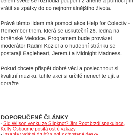
celém světě se rozhodla podpořit zraněné a pomoci jim
vrátit se zpátky do co nejnormálnějšího života.
Právě těmto lidem má pomoci akce Help for Colectiv -
Remember them, která se uskuteční 26. ledna na
brněnské Melodce. Programem bude provázet
moderátor Radim Koziel a o hudební stránku se
postarají Eagleheart, Jerem.I a Midnight Madness.
Pokud chcete přispět dobré věci a poslechnout si
kvalitní muziku, tuhle akci si určitě nenechte ujít a
doražte.
DOPORUČENÉ ČLÁNKY
-
Sid Wilson venku ze Slipknot? Jim Root brzdí spekulace,
Kelly Osbourne posílá ostré vzkazy
-
Insania vydává druhý singl z chystané desky