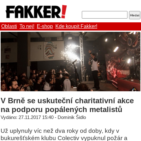
Oblasti
To nej!
E-shop
Kde koupit Fakker!
V Brně se uskuteční charitativní akce
na podporu popálených metalistů
Vydáno: 27.11.2017 15:40 - Dominik Šidlo
Už uplynuly víc než dva roky od doby, kdy v
bukurešťském klubu Colectiv vypuknul požár a