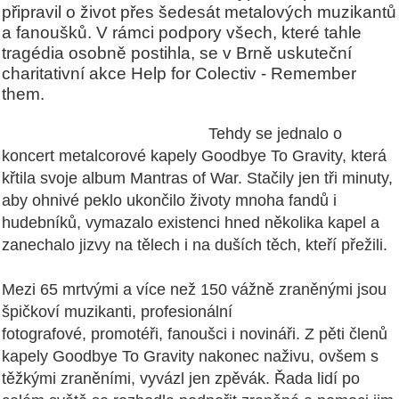
připravil o život přes šedesát metalových muzikantů
a fanoušků. V rámci podpory všech, které tahle
tragédia osobně postihla, se v Brně uskuteční
charitativní akce Help for Colectiv - Remember
them.
Tehdy se jednalo o
koncert metalcorové kapely Goodbye To Gravity, která
křtila svoje album Mantras of War.
Stačily jen tři minuty,
aby ohnivé peklo ukončilo životy mnoha fandů i
hudebníků, vymazalo existenci hned několika kapel a
zanechalo jizvy na tělech i na duších těch, kteří přežili.
Mezi 65 mrtvými a více než 150 vážně zraněnými jsou
špičkoví muzikanti, profesionální
fotografové,
promotéři, fanoušci i novináři. Z pěti členů
kapely Goodbye To Gravity
nakonec naživu, ovšem s
těžkými zraněními, vyvázl jen zpěvák. Řada lidí po