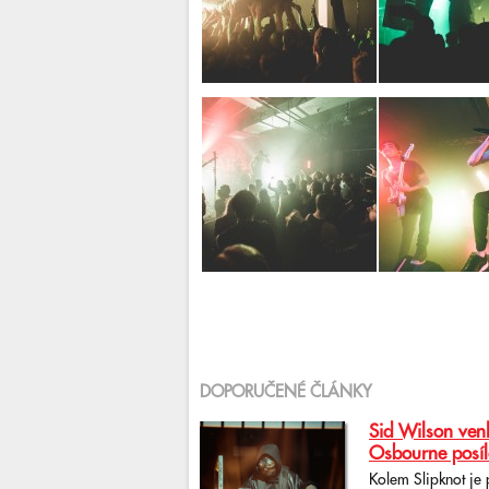
DOPORUČENÉ ČLÁNKY
Sid Wilson venk
Osbourne posíl
Kolem Slipknot je