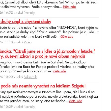
cí, že měl být dlouholetý DJ a klávesista Sid Wilson po téměř třech
 definitivně vyhozen. Podle anonymního...
čtěte zde
6 16:32 v sekci
Novinky
 druhý singl z chystané desky
"Bude to boj, ale neboj" z nového alba "NEO-NOE", které vyjde na
ia servíruje druhý singl "Kříž a kamení". Ten pokračuje v jízdě - z
 sarkastické koleji, na které sviští celé...
čtěte zde
6 11:10 v sekci
Video
ka: "Ožrali jsme se s Idles a já zvracela v letadle."
ry, duševní zdraví a proč je nové album nejtvrdší
aryngitida i nová deska Until You’re Satisfied. Se zpěvačkou
 Yonaka jsme na Rock for People probrali všechno od hudby přes
po to, proč miluje koncerty v Praze.
čtěte zde
6 10:20 v sekci
Fakkerník
 podle nás nesmíte vynechat na letošním Szigetu!
ěstný spíš mainstreamovým a tanečním line-upem, ale i letos si na
najdete pořádnou porci rocku, metalu a elektroniky, která stojí za
ro vás patnáct jmen, na který letos rozhodně...
čtěte zde
6 10:29 v sekci
Novinky