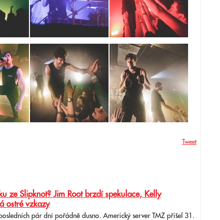
Tweet
u ze Slipknot? Jim Root brzdí spekulace, Kelly
á ostré vzkazy
 posledních pár dní pořádně dusno. Americký server TMZ přišel 31.