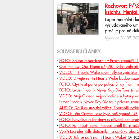
Rozhovor: P/\ST
ksichtu. Hentai 
Experimentální du
vystudovaného uměl
proč je pro ně důlež
Vydáno: 31.07.202
SOUVISEJÍCÍ ČLÁNKY
-
FOTO: Sauna a hardcore - v Praze zabouřili L
-
Our Hollow, Our Home už příští týden zahrají 
-
VIDEO: In Hearts Wake spojili síly se zpěvákem
-
VIDEO: Dívejte se, In Hearts Wake budou sáze
-
FOTO: Čtyřikrát palicí po palici. Stray from th
-
FOTO: Letošní ročník Never Say Die Tour trhal 
-
VIDEO: Mají Gideon nejpodladěnější kytary ev
-
Letošní ročník Never Say Die tour přiveze zást
-
AUDIO: Další australský zářez, Thornhill vydáv
-
VIDEO: Léto Crystal Lake bylo našlápnuté. Už jst
-
FOTO: Novelists a Landmvrks přivezli ochutnáv
-
FOTO: Pot, kouř, core. Heaven Shall Burn sež
-
Vyplň Leander Kills dotazník, na oplátku obdrž
-
VIDEO: Jak se paří na In Hearts Wake?
(04.10