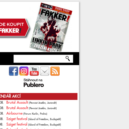
ENDÁŘ AKCÍ
Brutal Assault
08.
(Pevnost Josefov, Jaroměř)
Brutal Assault
08.
(Pevnost Josefov, Jaroměř)
Airbourne
08.
(Forum Karlín, Praha)
Sziget festival
08.
(Island of Freedom, Budapešť)
Sziget festival
08.
(Island of Freedom, Budapešť)