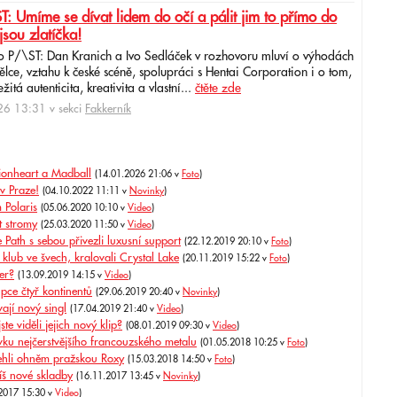
: Umíme se dívat lidem do očí a pálit jim to přímo do
jsou zlatíčka!
o P/\ST: Dan Kranich a Ivo Sedláček v rozhovoru mluví o výhodách
ce, vztahu k české scéně, spolupráci s Hentai Corporation i o tom,
itá autenticita, kreativita a vlastní...
čtěte zde
6 13:31 v sekci
Fakkerník
ionheart a Madball
(14.01.2026 21:06 v
Foto
)
v Praze!
(04.10.2022 11:11 v
Novinky
)
 Polaris
(05.06.2020 10:10 v
Video
)
t stromy
(25.03.2020 11:50 v
Video
)
e Path s sebou přivezli luxusní support
(22.12.2019 20:10 v
Foto
)
klub ve švech, kralovali Crystal Lake
(20.11.2019 15:22 v
Foto
)
er?
(13.09.2019 14:15 v
Video
)
upce čtyř kontinentů
(29.06.2019 20:40 v
Novinky
)
ají nový singl
(17.04.2019 21:40 v
Video
)
e viděli jejich nový klip?
(08.01.2019 09:30 v
Video
)
ku nejčerstvějšího francouzského metalu
(01.05.2018 10:25 v
Foto
)
ehli ohněm pražskou Roxy
(15.03.2018 14:50 v
Foto
)
íš nové skladby
(16.11.2017 13:45 v
Novinky
)
.2017 15:30 v
Video
)