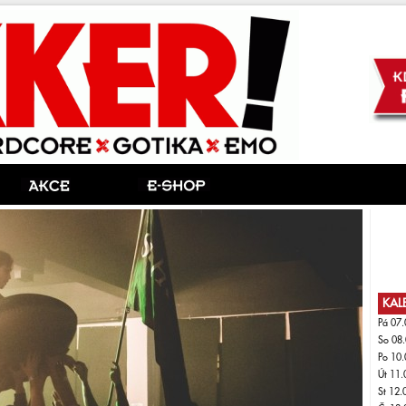
KAL
Pá 07.
So 08.
Po 10.
Út 11.
St 12.