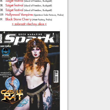
Sziget festival
08.
(Island of Freedom, Budapešť)
Sziget festival
08.
(Island of Freedom, Budapešť)
Sziget festival
08.
(Island of Freedom, Budapešť)
Hollywood Vampires
.09.
(Sportovní hala Fortuna, Praha)
Black Stone Cherry
09.
(Meet Factory, Praha)
» zobrazit všechny akce «