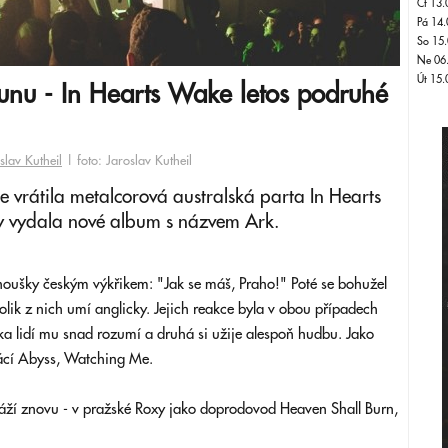
Čt 13.
Pá 14.
So 15.
Ne 06
Út 15.
unu - In Hearts Wake letos podruhé
slav Kutheil
| foto: Jaroslav Kutheil
 vrátila metalcorová australská parta In Hearts
y vydala nové album s názvem Ark.
noušky českým výkřikem: "Jak se máš, Praho!" Poté se bohužel
lik z nich umí anglicky. Jejich reakce byla v obou případech
lka lidí mu snad rozumí a druhá si užije alespoň hudbu. Jako
mácí Abyss, Watching Me.
áží znovu - v pražské Roxy jako doprodovod Heaven Shall Burn,