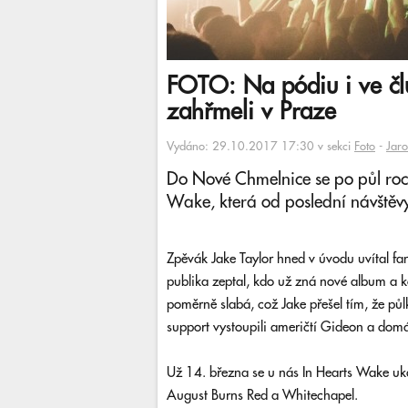
FOTO: Na pódiu i ve čl
zahřmeli v Praze
Vydáno: 29.10.2017 17:30 v sekci
Foto
-
Jaro
Do Nové Chmelnice se po půl roce
Wake, která od poslední návštěv
Zpěvák Jake Taylor hned v úvodu uvítal fa
publika zeptal, kdo už zná nové album a ko
poměrně slabá, což Jake přešel tím, že pů
support vystoupili američtí Gideon a do
Už 14. března se u nás In Hearts Wake uk
August Burns Red a Whitechapel.