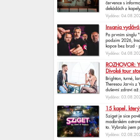
července s informa
dekádách z kapely
Vydáno: 04.08.202
Insania vydává
Po prvním singlu 
podzim 2026, Insan
kopce bez brzd - po
Vydáno: 04.08.202
ROZHOVOR: Yona
Divoké tour sto
Brighton, turné, l
Theresou Jarvis z
duševní zdraví až 
Vydáno: 03.08.202
15 kapel, který
Sziget je sice pov
maďarském ostrově 
to. Vybrala jsem p
Vydáno: 02.08.202