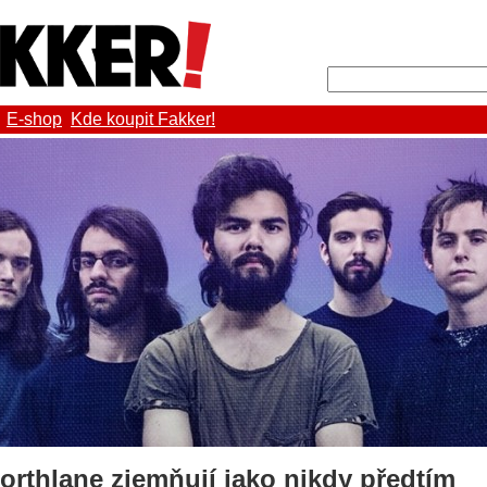
E-shop
Kde koupit Fakker!
rthlane zjemňují jako nikdy předtím