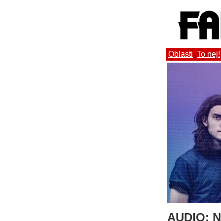
Oblasti
To nej!
AUDIO: No