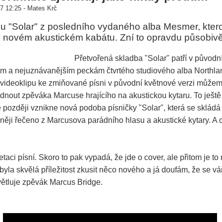
7 12:25 - Mates Krč
u "Solar" z posledního vydaného alba Mesmer, ktero
v novém akustickém kabátu. Zní to opravdu působivě
Přetvořená skladba "Solar" patří v původní
m a nejuznávanějším peckám čtvrtého studiového alba Northl
videoklipu ke zmiňované písni v původní květnové verzi můžem
nout zpěváka Marcuse hrajícího na akustickou kytaru. To ještě 
 později vznikne nová podoba písničky "Solar", která se skládá
něji řečeno z Marcusova parádního hlasu a akustické kytary. A o
retaci písní. Skoro to pak vypadá, že jde o cover, ale přitom je to
' byla skvělá příležitost zkusit něco nového a já doufám, že se 
světluje zpěvák Marcus Bridge.