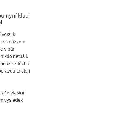
u nyní kluci
!
 verzi k
ane s názvem
e v pár
nikdo netušil,
 pouze z těchto
pravdu to stojí
 naše vlastní
vám výsledek