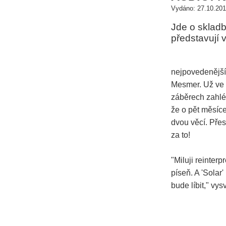
Vydáno: 27.10.201
Jde o skladb
představují 
nejpovedenější
Mesmer. Už ve 
záběrech zahléd
že o pět měsíce
dvou věcí. Přes
za to!
"Miluji reinterp
píseň. A 'Solar
bude líbit," vy