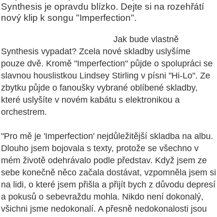
Synthesis je opravdu blízko. Dejte si na rozehřátí
nový klip k songu "Imperfection".
Jak bude vlastně
Synthesis vypadat? Zcela nové skladby uslyšíme
pouze dvě. Kromě "Imperfection" půjde o spolupráci se
slavnou houslistkou Lindsey Stirling v písni "Hi-Lo". Ze
zbytku půjde o fanoušky vybrané oblíbené skladby,
které uslyšíte v novém kabátu s elektronikou a
orchestrem.
"Pro mě je 'Imperfection' nejdůležitější skladba na albu.
Dlouho jsem bojovala s texty, protože se všechno v
mém životě odehrávalo podle představ. Když jsem ze
sebe konečně něco začala dostávat, vzpomněla jsem si
na lidi, o které jsem přišla a přijít bych z důvodu depresí
a pokusů o sebevraždu mohla. Nikdo není dokonalý,
všichni jsme nedokonalí. A přesně nedokonalosti jsou