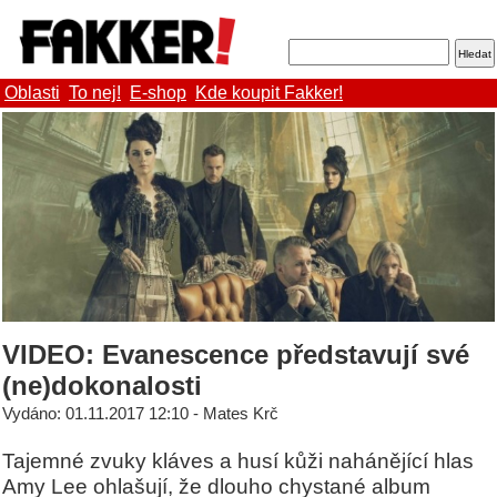
Oblasti
To nej!
E-shop
Kde koupit Fakker!
VIDEO: Evanescence představují své
(ne)dokonalosti
Vydáno: 01.11.2017 12:10 - Mates Krč
Tajemné zvuky kláves a husí kůži nahánějící hlas
Amy Lee ohlašují, že dlouho chystané album