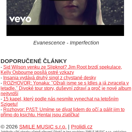
Evanescence - Imperfection
DOPORUČENÉ ČLÁNKY
-
Sid Wilson venku ze Slipknot? Jim Root brzdí spekulace,
Kelly Osbourne posílá ostré vzkazy
-
Insania vydává druhý singl z chystané desky
-
ROZHOVOR: Yonaka: "Ožrali jsme se s Idles a já zvracela v
letadle." Divoké tour story, duševní zdraví a proč je nové album
nejtvrdší
-
15 kapel, který podle nás nesmíte vynechat na letošním
Szigetu!
-
Rozhovor: P/\ST: Umíme se dívat lidem do očí a pálit jim to
přímo do ksichtu. Hentai jsou zlatíčka!
© 2026
SMILE MUSIC s.r.o.
|
Prolidi.cz
Jakékoliv užití obsahu včetně převzetí článků je bez souhlasu SMILE MUSIC s.r.o. zakázáno.