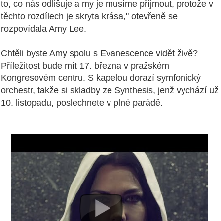
to, co nás odlišuje a my je musíme příjmout, protože v
těchto rozdílech je skryta krása," otevřeně se
rozpovídala Amy Lee.
Chtěli byste Amy spolu s Evanescence vidět živě?
Příležitost bude mít 17. března v pražském
Kongresovém centru. S kapelou dorazí symfonický
orchestr, takže si skladby ze Synthesis, jenž vychází už
10. listopadu, poslechnete v plné parádě.