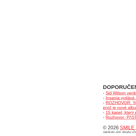
DOPORUČE
-
Sid Wilson venk
-
Insania vydává 
-
ROZHOVOR: Yonak
proč je nové albu
-
15 kapel, který
-
Rozhovor: P/\ST:
© 2026
SMILE 
Jakékoliv užití obsahu v