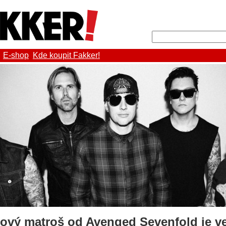
E-shop
Kde koupit Fakker!
ový matroš od Avenged Sevenfold je ve