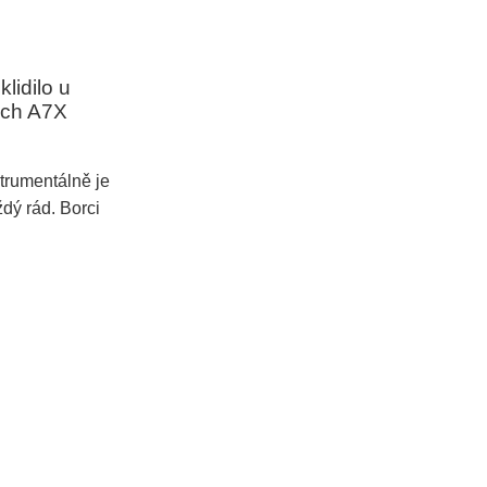
lidilo u
nich A7X
trumentálně je
ždý rád. Borci