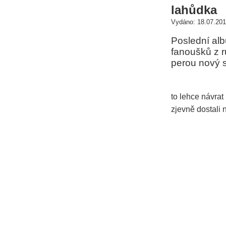
lahůdka
Vydáno: 18.07.201
Poslední alb
fanoušků z r
perou nový 
to lehce návrat
zjevně dostali n