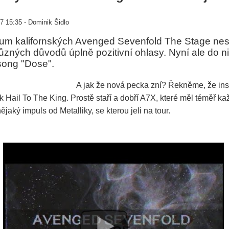
7 15:35 - Dominik Šidlo
um kalifornských Avenged Sevenfold The Stage nesk
ůzných důvodů úplně pozitivní ohlasy. Nyní ale do 
song "Dose".
A jak že nová pecka zní? Řekněme, že ins
 k Hail To The King. Prostě staří a dobří A7X, které měl téměř ka
ějaký impuls od Metalliky, se kterou jeli na tour.