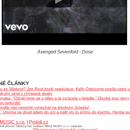
Avenged Sevenfold - Dose
NÉ ČLÁNKY
u ze Slipknot? Jim Root brzdí spekulace, Kelly Osbourne posílá ostré 
druhý singl z chystané desky
a: "Ožrali jsme se s Idles a já zvracela v letadle." Divoké tour story
m nejtvrdší
 podle nás nesmíte vynechat na letošním Szigetu!
 Umíme se dívat lidem do očí a pálit jim to přímo do ksichtu. Hentai jso
MUSIC s.r.o.
|
Prolidi.cz
četně převzetí článků je bez souhlasu SMILE MUSIC s.r.o. zakázáno.