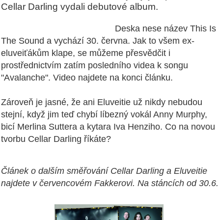
Cellar Darling vydali debutové album.
Deska nese název This Is
The Sound a vychází 30. června. Jak to všem ex-
eluveiťákům klape, se můžeme přesvědčit i
prostřednictvím zatím posledního videa k songu
"Avalanche". Video najdete na konci článku.
Zároveň je jasné, že ani Eluveitie už nikdy nebudou
stejní, když jim teď chybí líbezný vokál Anny Murphy,
bicí Merlina Suttera a kytara Iva Henziho. Co na novou
tvorbu Cellar Darling říkáte?
Článek o dalším směřování Cellar Darling a Eluveitie
najdete v červencovém Fakkerovi. Na stáncích od 30.6.