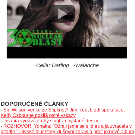
Cellar Darling - Avalanche
DOPORUČENÉ ČLÁNKY
-
Sid Wilson venku ze Slipknot? Jim Root brzdí spekulace,
Kelly Osbourne posílá ostré vzkazy
-
Insania vydává druhý singl z chystané desky
-
ROZHOVOR: Yonaka: "Ožrali jsme se s Idles a já zvracela v
letadle." Divoké tour story, duševní zdraví a proč je nové album