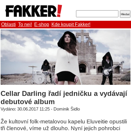
Oblasti
To nej!
E-shop
Kde koupit Fakker!
Cellar Darling řadí jedničku a vydávají
debutové album
Vydáno: 30.06.2017 11:25 - Dominik Šidlo
Že kultovní folk-metalovou kapelu Eluveitie opustili
tři členové, víme už dlouho. Nyní jejich pohrobci