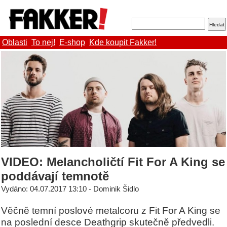
Oblasti
To nej!
E-shop
Kde koupit Fakker!
VIDEO: Melancholičtí Fit For A King se
poddávají temnotě
Vydáno: 04.07.2017 13:10 - Dominik Šidlo
Věčně temní poslové metalcoru z Fit For A King se
na poslední desce Deathgrip skutečně předvedli.