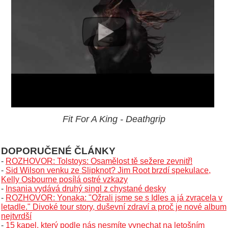
Fit For A King - Deathgrip
DOPORUČENÉ ČLÁNKY
-
ROZHOVOR: Tolstoys: Osamělost tě sežere zevnitř!
-
Sid Wilson venku ze Slipknot? Jim Root brzdí spekulace,
Kelly Osbourne posílá ostré vzkazy
-
Insania vydává druhý singl z chystané desky
-
ROZHOVOR: Yonaka: "Ožrali jsme se s Idles a já zvracela v
letadle." Divoké tour story, duševní zdraví a proč je nové album
nejtvrdší
-
15 kapel, který podle nás nesmíte vynechat na letošním