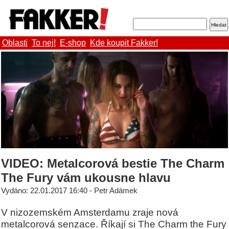
Oblasti
To nej!
E-shop
Kde koupit Fakker!
VIDEO: Metalcorová bestie The Charm
The Fury vám ukousne hlavu
Vydáno: 22.01.2017 16:40 - Petr Adámek
V nizozemském Amsterdamu zraje nová
metalcorová senzace. Říkají si The Charm the Fury