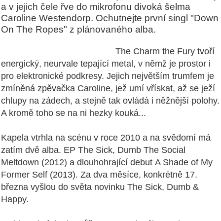
a v jejich čele řve do mikrofonu divoká šelma
Caroline Westendorp. Ochutnejte první singl "Down
On The Ropes" z plánovaného alba.
The Charm the Fury tvoří
energický, neurvale tepající metal, v němž je prostor i
pro elektronické podkresy. Jejich největším trumfem je
zmíněná zpěvačka Caroline, jež umí vřískat, až se ježí
chlupy na zádech, a stejně tak ovládá i něžnější polohy.
A kromě toho se na ni hezky kouká...
Kapela vtrhla na scénu v roce 2010 a na svědomí má
zatím dvě alba. EP The Sick, Dumb The Social
Meltdown (2012) a dlouhohrající debut A Shade of My
Former Self (2013). Za dva měsíce, konkrétně 17.
března vyšlou do světa novinku The Sick, Dumb &
Happy.