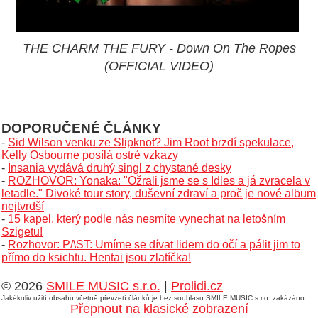
THE CHARM THE FURY - Down On The Ropes
(OFFICIAL VIDEO)
DOPORUČENÉ ČLÁNKY
-
Sid Wilson venku ze Slipknot? Jim Root brzdí spekulace,
Kelly Osbourne posílá ostré vzkazy
-
Insania vydává druhý singl z chystané desky
-
ROZHOVOR: Yonaka: "Ožrali jsme se s Idles a já zvracela v
letadle." Divoké tour story, duševní zdraví a proč je nové album
nejtvrdší
-
15 kapel, který podle nás nesmíte vynechat na letošním
Szigetu!
-
Rozhovor: P/\ST: Umíme se dívat lidem do očí a pálit jim to
přímo do ksichtu. Hentai jsou zlatíčka!
© 2026
SMILE MUSIC s.r.o.
|
Prolidi.cz
Jakékoliv užití obsahu včetně převzetí článků je bez souhlasu SMILE MUSIC s.r.o. zakázáno.
Přepnout na klasické zobrazení