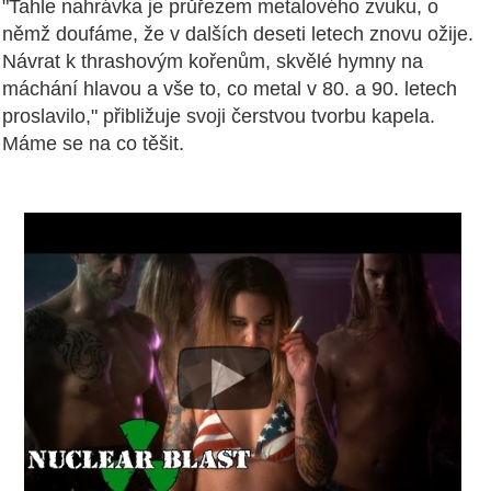
"Tahle nahrávka je průřezem metalového zvuku, o
němž doufáme, že v dalších deseti letech znovu ožije.
Návrat k thrashovým kořenům, skvělé hymny na
máchání hlavou a vše to, co metal v 80. a 90. letech
proslavilo," přibližuje svoji čerstvou tvorbu kapela.
Máme se na co těšit.