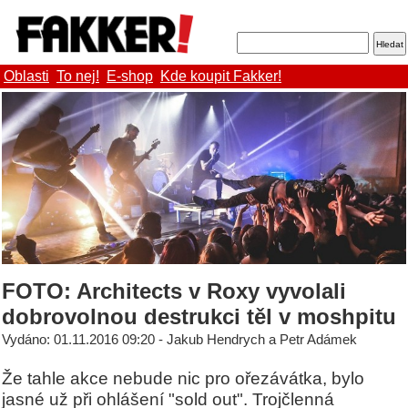
Oblasti
To nej!
E-shop
Kde koupit Fakker!
FOTO: Architects v Roxy vyvolali
dobrovolnou destrukci těl v moshpitu
Vydáno: 01.11.2016 09:20 - Jakub Hendrych a Petr Adámek
Že tahle akce nebude nic pro ořezávátka, bylo
jasné už při ohlášení "sold out". Trojčlenná