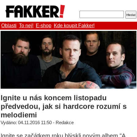
Oblasti
To nej!
E-shop
Kde koupit Fakker!
Ignite u nás koncem listopadu
předvedou, jak si hardcore rozumí s
melodiemi
Vydáno: 04.11.2016 11:50 - Redakce
Ignite se začátkem roku blýskli novým albem "A