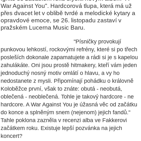
War Against You". Hardcorová tlupa, která má už
přes dvacet let v oblibě tvrdé a melodické kytary a
opravdové emoce, se 26. listopadu zastaví v
pražském Lucerna Music Baru.
"Písničky provokují
punkovou lehkostí, rockovými refrény, které si po třech
posleších dokonale zapamatujete a rádi si je s kapelou
zahulákáte. Oni jsou prostě hitmakery, kteří vám jeden
jednoduchý nosný motiv omlátí o hlavu, a vy ho
nedostanete z mysli. Připomínají pohádku o královně
Koloběžce první, však to znáte: obutá - neobutá,
oblečená - neoblečená. Tohle je takový hardcore - ne
hardcore. A War Against You je úžasná věc od začátku
do konce a splněným snem (nejenom) jejich fandů."
Tahle poklona zazněla v recenzi alba ve Fakkerovi
začátkem roku. Existuje lepší pozvánka na jejich
koncert?