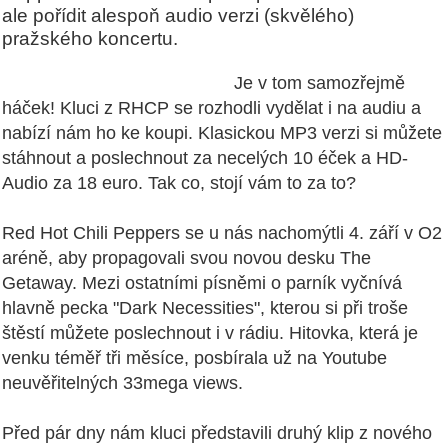
ale pořídit alespoň audio verzi (skvělého)
pražského koncertu.
Je v tom samozřejmě
háček! Kluci z RHCP se rozhodli vydělat i na audiu a
nabízí nám ho ke koupi. Klasickou MP3 verzi si můžete
stáhnout a poslechnout za necelých 10 éček a HD-
Audio za 18 euro. Tak co, stojí vám to za to?
Red Hot Chili Peppers se u nás nachomýtli 4. září v O2
aréně, aby propagovali svou novou desku The
Getaway. Mezi ostatními písněmi o parník vyčnívá
hlavně pecka "Dark Necessities", kterou si při troše
štěstí můžete poslechnout i v rádiu. Hitovka, která je
venku téměř tři měsíce, posbírala už na Youtube
neuvěřitelných 33mega views.
Před pár dny nám kluci představili druhý klip z nového