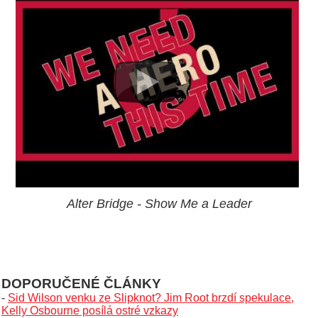
Alter Bridge - Show Me a Leader
DOPORUČENÉ ČLÁNKY
-
Sid Wilson venku ze Slipknot? Jim Root brzdí spekulace,
Kelly Osbourne posílá ostré vzkazy