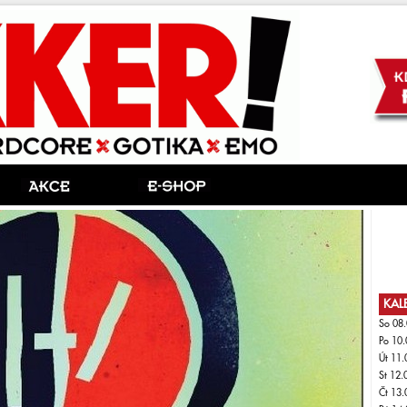
KAL
So 08.
Po 10.
Út 11.
St 12.
Čt 13.