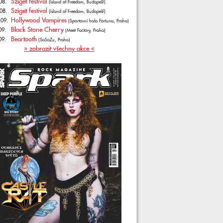
Sziget festival
08.
(Island of Freedom, Budapešť)
Sziget festival
08.
(Island of Freedom, Budapešť)
Hollywood Vampires
.09.
(Sportovní hala Fortuna, Praha)
Black Stone Cherry
09.
(Meet Factory, Praha)
Beartooth
09.
(SaSaZu, Praha)
» zobrazit všechny akce «