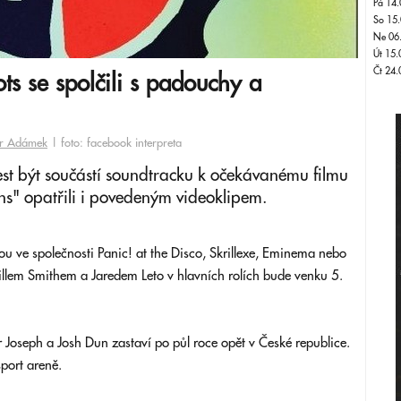
Pá 14.
So 15.
Ne 06
Út 15.
Čt 24.
s se spolčili s padouchy a
tr Adámek
| foto: facebook interpreta
est být součástí soundtracku k očekávanému filmu
s" opatřili i povedeným videoklipem.
ou ve společnosti Panic! at the Disco, Skrillexe, Eminema nebo
llem Smithem a Jaredem Leto v hlavních rolích bude venku 5.
er Joseph a Josh Dun zastaví po půl roce opět v České republice.
sport areně.