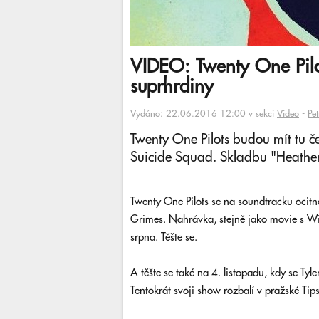
VIDEO: Twenty One Pilot
suprhrdiny
Vydáno: 22.06.2016 12:00 v sekci
Video
-
Pe
Twenty One Pilots budou mít tu č
Suicide Squad. Skladbu "Heathen
Twenty One Pilots se na soundtracku ocitn
Grimes. Nahrávka, stejně jako movie s Wi
srpna. Těšte se.
A těšte se také na 4. listopadu, kdy se Tyl
Tentokrát svoji show rozbalí v pražské Tip