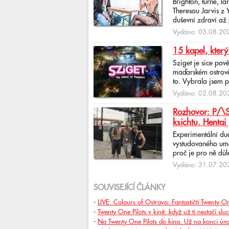
Brighton, turné, l
Theresou Jarvis z
duševní zdraví až 
Vydáno: 03.08.202
15 kapel, který
Sziget je sice pov
maďarském ostrově 
to. Vybrala jsem p
Vydáno: 02.08.202
Rozhovor: P/\ST
ksichtu. Hentai 
Experimentální du
vystudovaného uměl
proč je pro ně důlež
Vydáno: 31.07.202
SOUVISEJÍCÍ ČLÁNKY
-
LIVE: Colours of Ostrava: Fantastičtí Twenty O
-
Twenty One Pilots v kině: když už ti nestačí s
-
Na Twenty One Pilots do kina. Už na konci ún