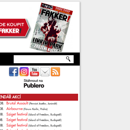
ENDÁŘ AKCÍ
Brutal Assault
08.
(Pevnost Josefov, Jaroměř)
Airbourne
08.
(Forum Karlín, Praha)
Sziget festival
08.
(Island of Freedom, Budapešť)
Sziget festival
08.
(Island of Freedom, Budapešť)
Sziget festival
08.
(Island of Freedom, Budapešť)