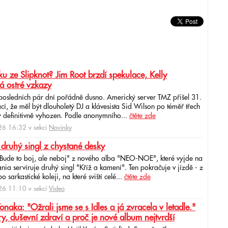
u ze Slipknot? Jim Root brzdí spekulace, Kelly
á ostré vzkazy
 posledních pár dní pořádně dusno. Americký server TMZ přišel 31.
cí, že měl být dlouholetý DJ a klávesista Sid Wilson po téměř třech
 definitivně vyhozen. Podle anonymního...
čtěte zde
6 16:32 v sekci
Novinky
 druhý singl z chystané desky
"Bude to boj, ale neboj" z nového alba "NEO-NOE", které vyjde na
ia servíruje druhý singl "Kříž a kamení". Ten pokračuje v jízdě - z
 sarkastické koleji, na které sviští celé...
čtěte zde
6 11:10 v sekci
Video
ka: "Ožrali jsme se s Idles a já zvracela v letadle."
ry, duševní zdraví a proč je nové album nejtvrdší