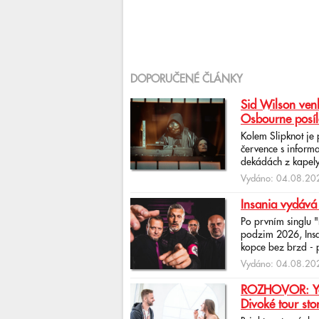
DOPORUČENÉ ČLÁNKY
Sid Wilson venk
Osbourne posíl
Kolem Slipknot je
července s informa
dekádách z kapely
Vydáno: 04.08.202
Insania vydává
Po prvním singlu 
podzim 2026, Insan
kopce bez brzd - po
Vydáno: 04.08.202
ROZHOVOR: Yona
Divoké tour sto