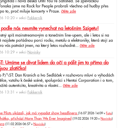
aryngitida i nová deska Until You’re Satisfied. Se zpěvačkou
 Yonaka jsme na Rock for People probrali všechno od hudby přes
po to, proč miluje koncerty v Praze.
čtěte zde
6 10:20 v sekci
Fakkerník
 podle nás nesmíte vynechat na letošním Szigetu!
ěstný spíš mainstreamovým a tanečním line-upem, ale i letos si na
najdete pořádnou porci rocku, metalu a elektroniky, která stojí za
ro vás patnáct jmen, na který letos rozhodně...
čtěte zde
6 10:29 v sekci
Novinky
: Umíme se dívat lidem do očí a pálit jim to přímo do
jsou zlatíčka!
o P/\ST: Dan Kranich a Ivo Sedláček v rozhovoru mluví o výhodách
ce, vztahu k české scéně, spolupráci s Hentai Corporation i o tom,
itá autenticita, kreativita a vlastní...
čtěte zde
6 13:31 v sekci
Fakkerník
ne Pilots ukázali, jak má vypadat show headlinera
(16.07.2026 14:09 v
Foto
)
luchátka, přichází More Than We Ever Imagined
(19.02.2026 19:20 v
Novinky
)
ora
(11.02.2026 06:57 v
Novinky
)