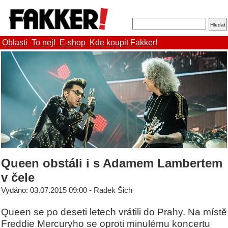
Oblasti
To nej!
E-shop
Kde koupit Fakker!
Queen obstáli i s Adamem Lambertem
v čele
Vydáno: 03.07.2015 09:00 - Radek Šich
Queen se po deseti letech vrátili do Prahy. Na místě
Freddie Mercuryho se oproti minulému koncertu