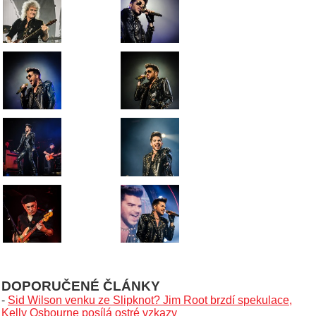
DOPORUČENÉ ČLÁNKY
-
Sid Wilson venku ze Slipknot? Jim Root brzdí spekulace,
Kelly Osbourne posílá ostré vzkazy