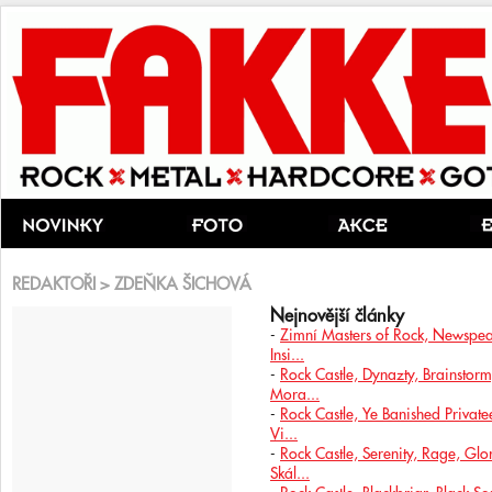
REDAKTOŘI > ZDEŇKA ŠICHOVÁ
Nejnovější články
-
Zimní Masters of Rock, Newspeak,
Insi...
-
Rock Castle, Dynazty, Brainstor
Mora...
-
Rock Castle, Ye Banished Privat
Vi...
-
Rock Castle, Serenity, Rage, Gl
Skál...