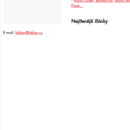
-
Rock Castle, Blackbriar, Black S
Feue...
Nejčtenější články
E-mail:
fakker@fakker.cz