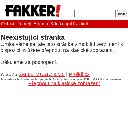
Oblasti
To nej!
E-shop
Kde koupit Fakker!
Neexistující stránka
Omlouváme se, ale tato stránka v mobilní verzi není k
dispozici. Můžete přepnout na klasické zobrazení.
Děkujeme za pochopení.
© 2026
SMILE MUSIC s.r.o.
|
Prolidi.cz
Jakékoliv užití obsahu včetně převzetí článků je bez souhlasu SMILE MUSIC s.r.o. zakázáno.
Přepnout na klasické zobrazení