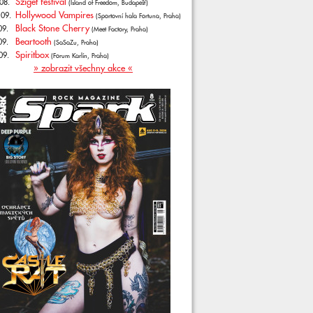
Sziget festival
08.
(Island of Freedom, Budapešť)
Hollywood Vampires
.09.
(Sportovní hala Fortuna, Praha)
Black Stone Cherry
09.
(Meet Factory, Praha)
Beartooth
09.
(SaSaZu, Praha)
Spiritbox
09.
(Forum Karlín, Praha)
» zobrazit všechny akce «