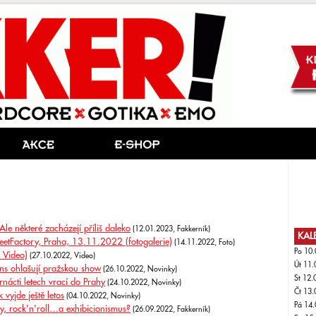
e některé zacházejí příliš daleko
(12.01.2023, Fakkerník)
KAL
eetFactory, Praha, 13.11.2022 (fotogalerie)
(14.11.2022, Foto)
Po 10.
c Video)
(27.10.2022, Video)
Út 11.
ns ohlašují pražskou show
(26.10.2022, Novinky)
St 12.
nácti letech vrací do Prahy
(24.10.2022, Novinky)
Čt 13.
vyjde ještě letos
(04.10.2022, Novinky)
Pá 14.
, rock'n'roll…a exhibicionismus?
(26.09.2022, Fakkerník)