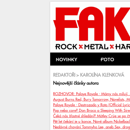
REDAKTOŘI > KAROLÍNA KLENKOVÁ
Nejnovější články autora
ROZHOVOR: Palaye Royale - Mámy nás milují. Al
August Burns Red, Bury Tomorrow, Novelists, M
Palaye Royale - Destrozado y Roto (Official Lyri
Pop nebo core? Don Broco a Sleeping With Sire
Čeká nás šťastné shledání? Mötley Crüe se po čtr
Pět let čekání je u konce. Nové album Nickelback 
Nedávné chování Tommyho Lee, aneb Sex, drogy