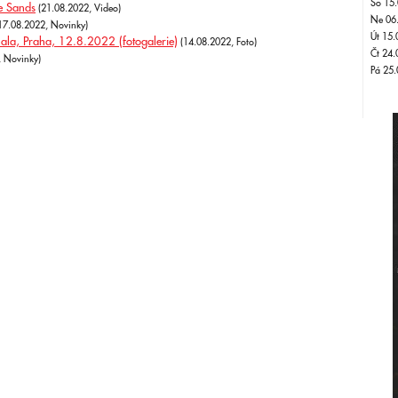
So 15.
te Sands
(21.08.2022, Video)
Ne 06
17.08.2022, Novinky)
Út 15.
hala, Praha, 12.8.2022 (fotogalerie)
(14.08.2022, Foto)
Čt 24.
 Novinky)
Pá 25.