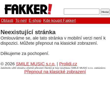
Oblasti
To nej!
E-shop
Kde koupit Fakker!
Neexistující stránka
Omlouváme se, ale tato stránka v mobilní verzi není k
dispozici. Můžete přepnout na klasické zobrazení.
Děkujeme za pochopení.
© 2026
SMILE MUSIC s.r.o.
|
Prolidi.cz
Jakékoliv užití obsahu včetně převzetí článků je bez souhlasu SMILE MUSIC s.r.o. zakázáno.
Přepnout na klasické zobrazení