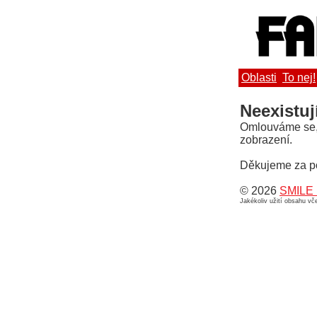
Oblasti
To nej!
Neexistuj
Omlouváme se, a
zobrazení.
Děkujeme za p
© 2026
SMILE 
Jakékoliv užití obsahu v