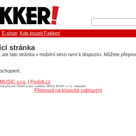
E-shop
Kde koupit Fakker!
ící stránka
le tato stránka v mobilní verzi není k dispozici. Můžete přepno
ochopení.
MUSIC s.r.o.
|
Prolidi.cz
četně převzetí článků je bez souhlasu SMILE MUSIC s.r.o. zakázáno.
Přepnout na klasické zobrazení