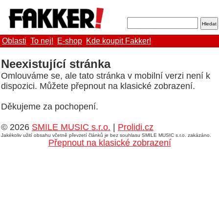
Oblasti
To nej!
E-shop
Kde koupit Fakker!
Neexistující stránka
Omlouváme se, ale tato stránka v mobilní verzi není k
dispozici. Můžete přepnout na klasické zobrazení.
Děkujeme za pochopení.
© 2026
SMILE MUSIC s.r.o.
|
Prolidi.cz
Jakékoliv užití obsahu včetně převzetí článků je bez souhlasu SMILE MUSIC s.r.o. zakázáno.
Přepnout na klasické zobrazení