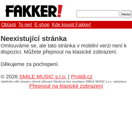
Oblasti
To nej!
E-shop
Kde koupit Fakker!
Neexistující stránka
Omlouváme se, ale tato stránka v mobilní verzi není k
dispozici. Můžete přepnout na klasické zobrazení.
Děkujeme za pochopení.
© 2026
SMILE MUSIC s.r.o.
|
Prolidi.cz
Jakékoliv užití obsahu včetně převzetí článků je bez souhlasu SMILE MUSIC s.r.o. zakázáno.
Přepnout na klasické zobrazení